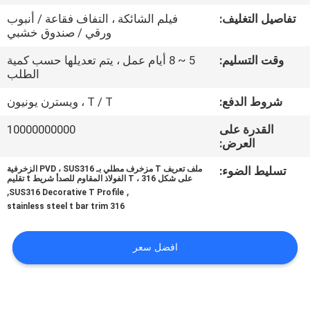
تفاصيل التغليف:
فيلم الشائكة ، التفاف فقاعة / أنبوب
مراقبة
ورقي / صندوق خشبي
الجودة
وقت التسليم:
5 ~ 8 أيام عمل ، يتم تعديلها حسب كمية
الطلب
اتصل
شروط الدفع:
T / T ، ويسترن يونيون
بنا
القدرة على
10000000000
العرض:
أخبار
تسليط الضوء:
ملف تعريف T مزخرف مطلي بـ PVD ، SUS316 الزخرفية
على شكل T ، 316 الفولاذ المقاوم للصدأ شريط t تقليم
,
,
SUS316 Decorative T Profile
316 stainless steel t bar trim
حالات
افضل سعر
خريطة
الموقع