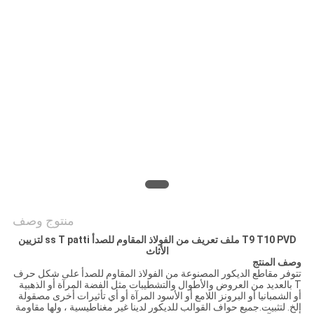
PRIVACY
POLICY
منتوج وصف
T9 T10 PVD ملف تعريف من الفولاذ المقاوم للصدأ ss T patti لتزيين
الأثاث
وصف المنتج
تتوفر مقاطع الديكور المصنوعة من الفولاذ المقاوم للصدأ على شكل حرف
T بالعديد من العروض والأطوال والتشطيبات مثل الفضة المرآة أو الذهبية
أو الشمبانيا أو البرونز اللامع أو الأسود المرآة أو أي تأثيرات أخرى مصقولة
إلخ. لتثبيت.جميع حواف القوالب للديكور لدينا غير مغناطيسية ، ولها مقاومة