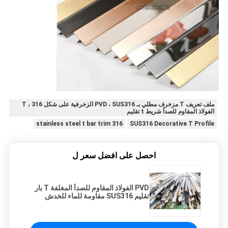
ملف تعريف T مزخرف مطلي بـ PVD ، SUS316 الزخرفية على شكل T ، 316
الفولاذ المقاوم للصدأ شريط t تقليم
316 stainless steel t bar trim
SUS316 Decorative T Profile
احصل على افضل سعر ل
PVD الفولاذ المقاوم للصدأ المغلفة T بار
تقليم SUS316 مقاومة للماء للخدش