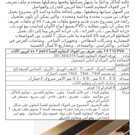
عالية للتآكل ودائمًا ما يسهل تشكيلها وقصها وتشكيلها.يستخدم ملف تعريف
T من الفولاذ المقاوم للصدأ أيضًا لتزيين الجدران والفواصل.
من السهل صيانتها وتنظيفها ، وهي إضافة مثالية ودائمة لأي مشروع.نحمل
حواف تي شيرت مخددة وناعمة ومخددة ، والتي يمكن أن تكون تفاصيل
رائعة في مشروع تجديد قديم.وجميع ملفات تعريف ss t أو ملفات تعريف
ss يمكن أن تكون مطلية بـ PVD بجميع أنواع الألوان لتتناسب مع لون باب
خزانة الملابس ، باب الخزانة ، باب خزانة العرض وما إلى ذلك.تعمل
المقاطع الزخرفية SS الخاصة بنا على شكل T للعديد من المواصفات
المعمارية وشركات المطاحن ، وتجهيزات المتاجر ، وشاشات العرض في
المتاجر ، والكراسي ، والمصاعد ، ومشاريع الأعمال الخشبية.
T9 T10 PVD ملف تعريف من الفولاذ المقاوم للصدأ ss T patti لتزيين الأثاث
مادة
ورقة الفولاذ المقاوم للصدأ 201/304/316
المعالجة
تأثير المرآة أو التأثير المصقول
السطحية
اللون
الفضة المرآة ، الذهب Ti ، الذهب الوردي ، الأزرق ، النحاس العتيقة إلخ
بحجم
تم تصميم T8x5 ، T8x6 ، T8x8 حسب اختيارك
0.5 ، 0.6 مم ، 0.8 ، 0.1 مم.الأمر متروك لاختيارك
سماكة
يستخدم
زخارف الجدران وتقليم الأثاث
الطول
8 أقدام أو 10 أقدام
مزايا
مقاوم للماء ، غير قابل للصدأ ، ملون ، مقاوم للخدش ، مقاوم للتآكل ،
غير مؤكسد ، ملون ، عصري ، دقيق ، فاخر ، لون سريع ، مستقر في
التأثير الزخرفي.
ملف التعريف المصنوع من الفولاذ المقاوم للصدأ الملون على شكل
حرف T هو مادة زخرفية خضراء وصديقة للبيئة.لا يحتوي ملف تعريف T
من الفولاذ المقاوم للصدأ على مواد عضوية مثل الميثانول ، وهو غير
إشعاعي ، وهو آمن ومقاوم للحريق.