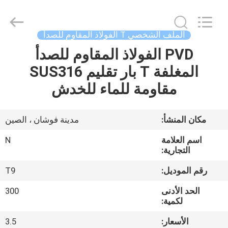
الزخرفية
الفولاذ
المقاوم
للصدأ
supplier.
الملف الشخصي T الفولاذ المقاوم للصدأ
Copyright
©
2021
PVD الفولاذ المقاوم للصدأ
الصفحة
-
2025
المغلفة T بار تقليم SUS316
الرئيسية
Foshan
Summey
Metal
مقاومة للماء للخدش
Products.,ltd.
All
منتجات
Rights
Reserved.
مكان المنشأ:
مدينة فوشان ، الصين
معلومات
اسم العلامة
N
عنا
التجارية:
رقم الموديل:
T9
جولة
الحد الأدنى
300
في
لكمية:
المعمل
الأسعار:
3.5