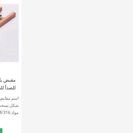
مقبض باب
للصدأ لل
مقاومة ل
اسم:مقابض سحب أبواب ح
شكل:يسحب باب
مواد:201/304/316