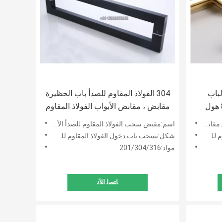
لباب
304 الفولاذ المقاوم للصدأ باب الحظيرة
سحب مقابض الياقوت 800mm هول
مقابض ، مقابض الأبواب الفولاذ المقاوم
للصدأ الحديثة OEM
م للصدأ
اسم:مقبض سحب الفولاذ المقاوم للصدأ الأسود
تدير
شكل:يسحب باب دخول الفولاذ المقاوم للصدأ المستدير
مواد:201/304/316
ﺎﺘﺼﻟ ﺍﻶﻧ