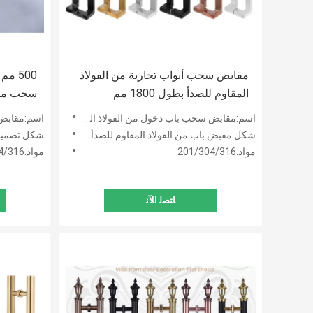
مقابض سحب أبواب تجارية من الفولاذ
500 م
المقاوم للصدأ بطول 1800 مم
سحب مقاب
مقاومة ل
اسم:مقابض سحب باب دخول من الفولاذ المقاوم للصدأ المصقول
اسم:مقابض أبو
شكل:مقبض باب من الفولاذ المقاوم للصدأ على شكل U تجاري
شكل:تصميم حد
مواد:201/304/316
مواد:201/304/316
ﺎﺘﺼﻟ ﺍﻶﻧ