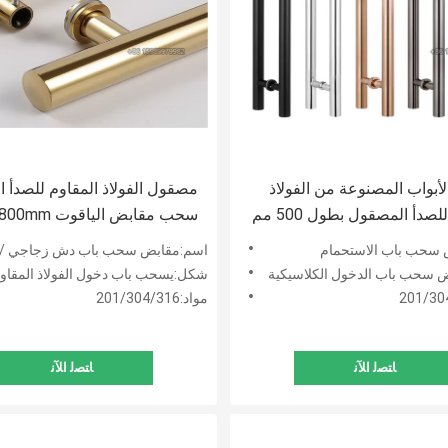
أبواب المصنوعة من الفولاذ
مصقول الفولاذ المقاوم للصدأ ا
لصدأ المصقول بطول 500 مم
المسافة
 سحب باب الاستحمام
اسم:مقابض سحب باب دش زجاجي / مقابض سحب باب من الفولاذ المقاو
سحب باب الدخول الكلاسيكية
شكل:يسحب باب دخول الفولاذ المقاوم للصدأ المس
مواد:201/304/316
ﺎﺘﺼﻟ ﺍﻶﻧ
ﺎﺘﺼﻟ ﺍﻶﻧ