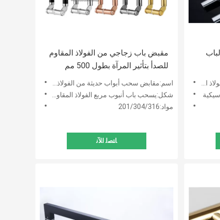
لباب
مقبض باب زجاجي من الفولاذ المقاوم
للصدأ بتأثير المرآة بطول 500 مم
 بالكروم
اسم:مقابض سحب أبواب حديثة من الفولاذ المقاوم للصدأ لباب زجاجي لغرفة الاستحمام
سيكية
شكل:يسحب باب أنبوب مربع الفولاذ المقاوم للصدأ
مواد:201/304/316
ﺎﺘﺼﻟ ﺍﻶﻧ