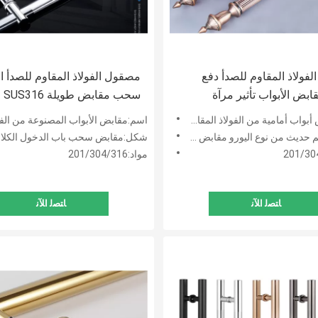
م الفولاذ المقاوم للصدأ دفع
مصقول الفولاذ المقاوم للصدأ ا
ض الأبواب تأثير مرآة
سحب مقابض طويلة SUS316
لتآكل
1800mm
اب أمامية من الفولاذ المقاوم للصدأ
اسم:مقابض الأبواب المصنوعة من الفولاذ المقاوم للصدأ المطلي
يث من نوع اليورو مقابض سحب الباب
شكل:مقابض سحب باب الدخول الكلا
مواد:201/304/316
ﺎﺘﺼﻟ ﺍﻶﻧ
ﺎﺘﺼﻟ ﺍﻶﻧ