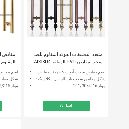
متعدد التطبيقات الفولاذ المقاوم للصدأ
مقابض ال
سحب مقابض PVD المغلفة AISI304
المقاوم ل
الصف
اسم:مقابض سحب أبواب عصرية ، مقابض سحب أبواب فاخرة من الفولاذ المقاوم للصدأ
اسم:مقابض
شكل:مقابض سحب باب الدخول الكلاسيكية
شكل:مقابض 
مواد:201/304/316
مواد:201/304/316
ﺎﺘﺼﻟ ﺍﻶﻧ