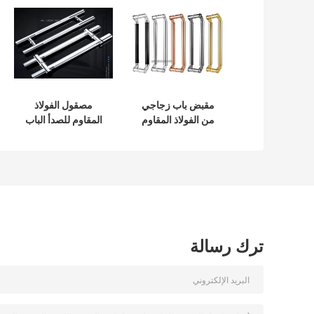
مقبض باب زجاجي
مصقول الفولاذ
من الفولاذ المقاوم
المقاوم للصدأ الباب
للصدأ بتأثير المرآة
سحب مقابض طويلة
بطول 500 مم
SUS316 1800mm
ترك رسالة