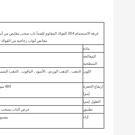
غرفة الاستحمام 304 الفولاذ المقاوم للصدأ باب سحب مقا
مقابض أبواب زجاجية من الفولاذ 
مادة
المعالجة
السطحية
اللون
الذهب ، الذهب الوردي ، الأسود ، الياقوت ، الذهب الشمباني
ارتفاع الحفرة
400 مم / 800 مم / 1100 مم / 1400 مم ، يمكن تعديلها حسب الطلب
(مم)
الطول (مم)
تطبيق
عرض الباب يسحب ،
أداء
مصنوعة من