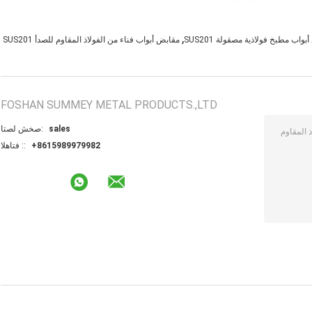
,
واب مطبخ فولاذية مصقولة SUS201
مقابض أبواب فناء من الفولاذ المقاوم للصدأ SUS201
FOSHAN SUMMEY METAL PRODUCTS.,LTD
sales
اتصل شخص:
+8615989979982
الهاتف ::