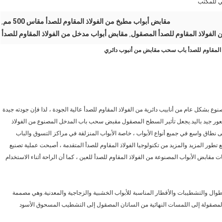
ي للمكتب
مقابض أبواب مطبخ من الفولاذ المقاوم للصدأ مقاس 500 مم
,
الفولاذ المقاوم للصدأ المصقول
مقابض أبواب مدخل من الفولاذ المقاوم للصدأ
,
لباب.إنه مصنوع بشكل عام من أنابيب دائرية من الفولاذ المقاوم للصدأ عالية الجودة ، لذا فإن جودته جيدة
 شعور جيد باليد.يجعل تأثير السطح المصقول مقبض سحب باب المدخل المصنوع من الفولاذ
م للصدأ جمالًا رائعًا ، لذلك تستخدم مقابض الأبواب الزجاجية ss على نطاق واسع في جميع أنواع الأبواب ، خاصة الأبواب المنزلقة في مراكز التسوق والباب
 تطور المزيد والمزيد من تكنولوجيا الفولاذ المقاوم للصدأ المتقدمة ، أصبحت عملية تصنيع
ت مقابض الأبواب المصنوعة من الفولاذ المقاوم للصدأ للعين ، كما أن الراحة أثناء الاستخدام
طوال والتشطيبات والأقطار المناسبة للأبواب الخشبية والزجاجية والمعدنية.وهي مصممة
 المصقولة إلى اللمسات النهائية من الساتان المصقول إلى التشطيب المسحوق الأسود