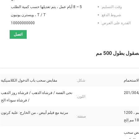
وقت التسليم:
5 ~ 8 أيام عمل ، يتم تعديلها حسب كمية الطلب
شروط الدفع:
T / T ، ويسترن يونيون
القدرة على العرض:
10000000000
اتصل
ل بطول 500 مم
استحمام
شكل:
مقابض سحب باب الدخول الكلاسيكية
201/304
نحى الفضة / فرشاة الذهب / فرشاة روز الذهب
اللون:
/ فرشاة سوداء الخ
500 مم ، 600 مم ، 800 مم ، 1000 مم ، 1200
مرتبة مع فيلم أبيض ، من الخارج: علبة كرتون
صفقة:
ابض سحب