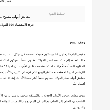
باب زجاج
تسليط الضوء:
مقابض أبواب مطبخ من 
غرفة الاستحمام 304 الفولاذ المقاوم للصدأ باب سحب مقابض من أنبوب دائري
وصف المنتج
مقبض الباب الزجاجي ss هو مكون حديث يستخدم في هيكل ا
جدًا.بالإضافة إلى ذلك ، عند لمس الفولاذ المقاوم للصدأ ، سيكون لديك
المقاو
الزجاجي لغرفة الاستحمام.هذا هو الوضع الذي نراه في كثير من الأحيان.مع
مقابض أبواب سلم الفولاذ المقاوم للصدأ أكثر نضجًا.الآن يتم إضافة جماليا
أفضل أيضًا.
تتوفر مقابض سحب الأبواب الحديثة والكلاسيكية بمجموعة متنوعة من الأ
للتثبيت من الخلف إلى الخلف مع البراغي الموردة.من اللمسات النهائية
والبرونزي.