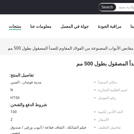
Search
نا
مراقبة الجودة
جولة في المعمل
معلومات عنا
منتجات
مقابض الأبواب المصنوعة من الفولاذ المقاوم للصدأ المصقول بطول 500 مم
المصقول بطول 500 مم
تفاصيل المنتج:
مكان المنشأ:
مدينة فوشان ، الصين
اسم العلامة التجارية:
N
رقم الموديل:
HT06
شروط الدفع والشحن:
الحد الأدنى لكمية:
100
الأسعار:
2
تفاصيل التغليف:
فيلم الشائكة ، التفاف فقاعة / أنبوب ورقي / صندوق
خشبي