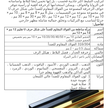
لتركيب التبليط أكثر جاذبية فحسب ، بل إنها تحمي أيضًا البلاط وأساساته
في الزوايا والحواف ، ويمكن استخدامها كزخرفة أفقية أو رأسية.تتوفر
حواف الزخرفة المصنوعة من الفولاذ المقاوم للصدأ على شكل حرف U
في مجموعة متنوعة من التصميمات ، مثل 8 مم × 8 مم × 8 مم ، 10 مم ×
10 مم × 10 مم ، 12 مم × 12 مم × 12 مم ، 30 مم × 30 مم × 30 مم ،
جزئيًا لتتناسب مع التركيبات وتخلق جمالية شاملة مظهر خارجي.
تفاصيل:
اسم
مرآة ساطعة من الفولاذ المقاوم للصدأ على شكل حرف U تقليم 12 مم ×
العنصر
12 مم × 12 مم
بحجم
الحجم العادي 10 مم × 10/20/30/40/50 مم × 10 مم.يتم تخصيص
الحجم حسب الطلب
مادة
316/304 الفولاذ المقاوم للصدأ
سماكة
سمك 0.5 مم ~ 2 مم
عالمي
زخرفة الجدار ، فصل البلاط ، هيكل الرف
المصابان
تأثير ناعم / تأثير المرآة
السطحي
اللون
الذهب ، الذهب الوردي ، الأسود ، الياقوت ، الذهب الشمبانيا ،
الوردي ، البرونز ، البنفسجي ، التيتانيوم ، الوردي ، الزمرد ،
البني الداكن والذهب القهوة وهلم جرا
مزايا
1. لون الفولاذ المقاوم للصدأ عالي اللمعان
2. نعومة جيدة
3. صلابة قوية
4. سطح جميل