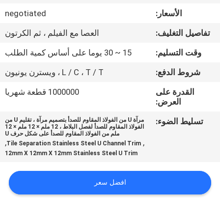
الأسعار:
negotiated
مراقبة
تفاصيل التغليف:
العصا مع الفيلم ، ثم الكرتون
الجودة
وقت التسليم:
15 ~ 30 يوما على أساس كمية الطلب
اتصل
شروط الدفع:
L / C ، T / T ، ويسترن يونيون
بنا
القدرة على
1000000 قطعة شهريا
العرض:
أخبار
تسليط الضوء:
مرآة U من الفولاذ المقاوم للصدأ بتصميم مرآة ، تقليم U من
الفولاذ المقاوم للصدأ لفصل البلاط ، 12 ملم × 12 ملم × 12
ملم من الفولاذ المقاوم للصدأ على شكل حرف U
,
,
Tile Separation Stainless Steel U Channel Trim
حالات
12mm X 12mm X 12mm Stainless Steel U Trim
خريطة
افضل سعر
الموقع