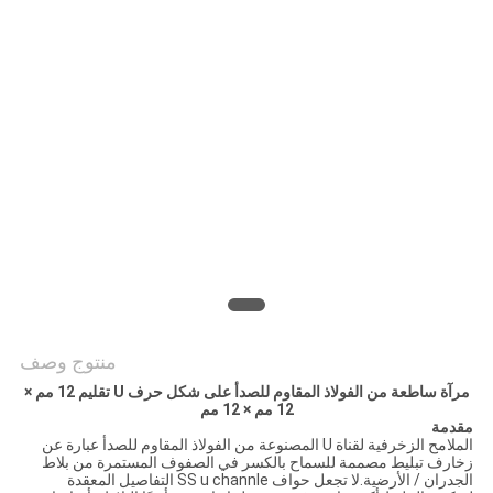
PRIVACY
POLICY
منتوج وصف
مرآة ساطعة من الفولاذ المقاوم للصدأ على شكل حرف U تقليم 12 مم ×
12 مم × 12 مم
مقدمة
الملامح الزخرفية لقناة U المصنوعة من الفولاذ المقاوم للصدأ عبارة عن
زخارف تبليط مصممة للسماح بالكسر في الصفوف المستمرة من بلاط
الجدران / الأرضية.لا تجعل حواف SS u channle التفاصيل المعقدة