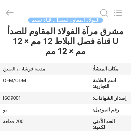
2025
Foshan
Summey
Metal
Products.,ltd.
الفولاذ المقاوم للصدأ U قناة تقليم
All
Rights
مشرق مرآة الفولاذ المقاوم للصدأ
الصفحة
Reserved.
U قناة فصل البلاط 12 مم × 12
الرئيسية
مم × 12 مم
منتجات
مكان المنشأ:
مدينة فوشان ، الصين
معلومات
اسم العلامة
OEM/ODM
عنا
التجارية:
إصدار الشهادات:
ISO9001
جولة
رقم الموديل:
يو
في
الحد الأدنى
200 قطعة
المعمل
لكمية: