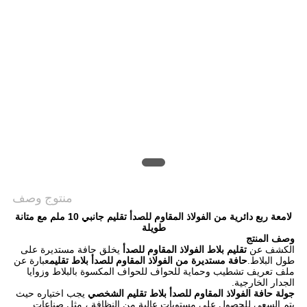
PRIVACY
POLICY
منتوج وصف
لامعة ربع دائرية من الفولاذ المقاوم للصدأ تقليم جانبي 10 ملم مع متانة
طويلة
وصف المنتج
الكشف عن
تقليم بلاط الفولاذ المقاوم للصدأ
يخلق حافة مستديرة على
طول البلاط.
حافة مستديرة من الفولاذ المقاوم للصدأ بلاط تقليم
عبارة عن
ملف تعريف تشطيب وحماية للحواف للحواف المكسوة بالبلاط وزوايا
الجدار الخارجية.
جولة حافة الفولاذ المقاوم للصدأ بلاط تقليم الشخصي
يجب اختياره حيث
يتم السعي للحصول على مستويات عالية من النظافة ، مثل صناعات