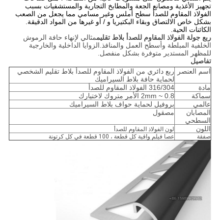
تجهيز الأغذية ومصانع الجعة والمطابخ التجارية والمستشفيات بسبب
الفولاذ المقاوم للصدأ سطح أملس وغير مسامي مما يجعل من الصعب
بشكل خاص الالتصاق وبقاء البكتيريا و / أو غيرها من المواد الدقيقة.
الكائنات الحية.
ربع جولة الفولاذ المقاوم للصدأ بلاط تقليم
مثالي لإنهاء حافة الرموش
الخلفية المبلطة وأسطح العمل والمنافذ.الزوايا الداخلية والخارجية
للمظهر المستدير متوفرة بشكل منفصل.
تفاصيل
اسم العنصر
ربع دائري من الفولاذ المقاوم للصدأ بلاط تقليم الشخصي
لحماية حافة بلاط السيراميك
مادة
316/304 الفولاذ المقاوم للصدأ
سماكة
0.8 ~ 2mm الأمر متروك لاختيارك
عالمي
بروفيل لحماية حواف بلاط السيراميك
المصابان
مصقول
السطحي
اللون
لون الفولاذ المقاوم للصدأ
صفقة
عصا فيلم واقية كل قطعة ، 100 قطعة في كل كرتونة