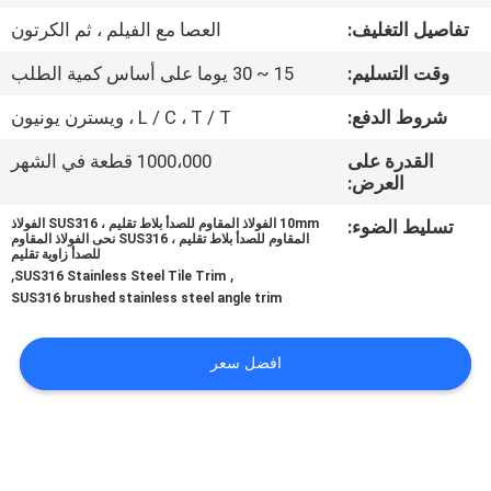
تفاصيل التغليف:
العصا مع الفيلم ، ثم الكرتون
مراقبة
وقت التسليم:
15 ~ 30 يوما على أساس كمية الطلب
الجودة
شروط الدفع:
L / C ، T / T ، ويسترن يونيون
اتصل
القدرة على
1000،000 قطعة في الشهر
العرض:
بنا
تسليط الضوء:
10mm الفولاذ المقاوم للصدأ بلاط تقليم ، SUS316 الفولاذ
المقاوم للصدأ بلاط تقليم ، SUS316 نحى الفولاذ المقاوم
للصدأ زاوية تقليم
أخبار
,
,
SUS316 Stainless Steel Tile Trim
SUS316 brushed stainless steel angle trim
حالات
افضل سعر
خريطة
الموقع