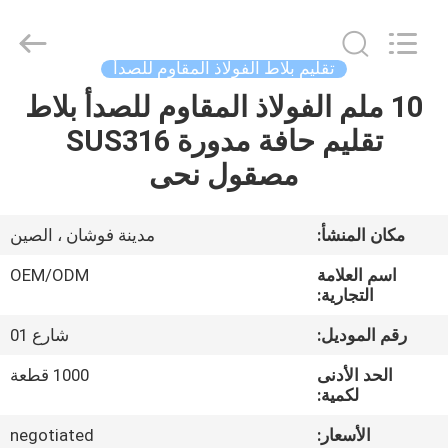
2026
Foshan
Summey
Metal
Products.,ltd.
تقليم بلاط الفولاذ المقاوم للصدأ
All
Rights
10 ملم الفولاذ المقاوم للصدأ بلاط
الصفحة
Reserved.
تقليم حافة مدورة SUS316
الرئيسية
مصقول نحى
منتجات
مكان المنشأ:
مدينة فوشان ، الصين
معلومات
اسم العلامة
OEM/ODM
عنا
التجارية:
رقم الموديل:
شارع 01
جولة
الحد الأدنى
1000 قطعة
في
لكمية:
المعمل
الأسعار:
negotiated