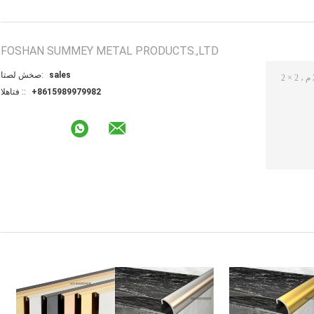
FOSHAN SUMMEY METAL PRODUCTS.,LTD
sales
اتصل شخص:
+8615989979982
الهاتف ::