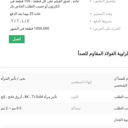
تفاصيل التغليف:
عادة ، لصق الفيلم على كل قطعة ، 100 قطعة في
الكرتون أو حسب الطلب الخاص بك
وقت التسليم:
عادة 25 يوما بعد الدفع
شروط الدفع:
T / T ، L / C.
القدرة على العرض:
1000،000 قطعة في الشهر
اتصل
ذ المقاوم للصدأ ل
نحى / تأثير المرآة
إنهاء السطحي:
الشخصي
اللون:
تأثير مرآة 8K ، Ti Gold ، أزرق فاتح ، إلخ
سماكة:
0.5 مم ~ 2 مم
وية الجدار