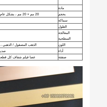
مادة
بحجم
20 مم × 20 مم ، بشكل عام ، من 10 مم إلى 50 مم ، يتم اختياره من قبل العميل
سماكة
الطول
المعالجة
السطحية
اللون
الذهب المصقول / الذهبي ، الذهب Ti ، الأزرق الفاتح ، الذهب الو
أداء
صديق
صفقة
عصا فيلم شفاف كل قطعة ، ouside هو كرتون ، أنبوب ورقي أو صند