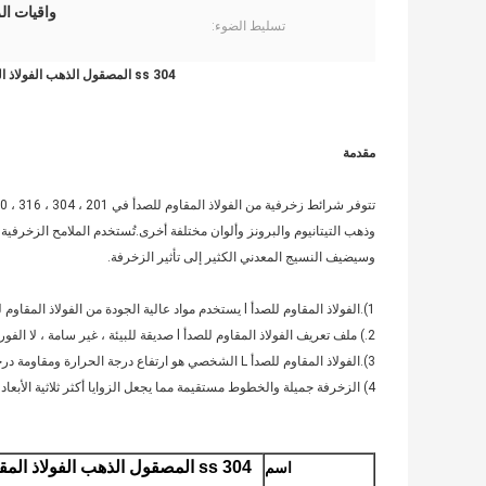
واقيات الزا
تسليط الضوء:
ss 304 المصقول الذهب الفولاذ المقاوم للصدأ الملامح الزخرفية على شكل حرف L 2x2
مقدمة
وذهب التيتانيوم والبرونز وألوان مختلفة أخرى.تُستخدم الملامح الزخرفي
وسيضيف النسيج المعدني الكثير إلى تأثير الزخرفة.
1).الفولاذ المقاوم للصدأ l يستخدم مواد عالية الجودة من الفولاذ المقاوم للصدأ ، مع سطح جيد ودائم وليس من السهل تشويه
2.) ملف تعريف الفولاذ المقاوم للصدأ l صديقة للبيئة ، غير سامة ، لا الفورمالديهايد ، يمكن تركيبها واستخدامها مباشرة
3).الفولاذ المقاوم للصدأ L الشخصي هو ارتفاع درجة الحرارة ومقاومة درجات الحرارة المنخفضة ، صلابة جيدة
4) الزخرفة جميلة والخطوط مستقيمة مما يجعل الزوايا أكثر ثلاثية الأبعاد
اسم