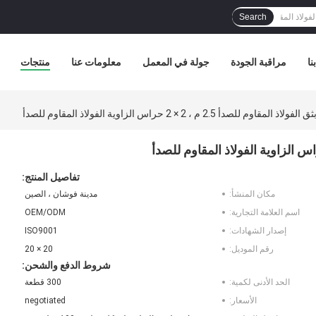
Search
نا
مراقبة الجودة
جولة في المعمل
معلومات عنا
منتجات
 المقاوم للصدأ 2.5 م ، 2 × 2 حراس الزاوية الفولاذ المقاوم للصدأ
تفاصيل المنتج:
مكان المنشأ:
مدينة فوشان ، الصين
اسم العلامة التجارية:
OEM/ODM
إصدار الشهادات:
ISO9001
رقم الموديل:
20 × 20
شروط الدفع والشحن:
الحد الأدنى لكمية:
300 قطعة
الأسعار:
negotiated