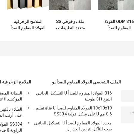
ODM 316 الفولاذ
ملف زخرفي SS
الملامح الزخرفية
المقاوم للصدأ
متعدد التطبيقات ،
الفولاذ المقاوم للصدأ
الملامح الزخرفية 1.2
ملفات تعريف ربع
الشمبانيا كوف قاعدة
مم سميكة لشحذ
دائرية SUS201
صب طلاء PVD
بلاط السيراميك
الملف الشخصي الفولاذ المقاوم للصدأ يو
الملامح الزخرفية ا
316 الفولاذ المقاوم للصدأ U التشكيل الجانبي
البطانة المصن
النفخ 8ft طويلة
SUS304
10x10x10 الفولاذ المقاوم للصدأ U قناة تقليم ،
الطلاء بالكهرب
0.6 مم U على شكل قولبة SS304
على أرنب ال
مخدد الفولاذ المقاوم للصدأ U التشكيل الجانبي
صب للتآكل لتزيين الجدران
الزاوية 8 قدم طويلة Impactproof